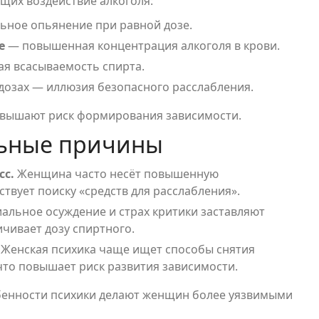
щих воздействие алкоголя:
ьное опьянение при равной дозе.
е
— повышенная концентрация алкоголя в крови.
я всасываемость спирта.
дозах — иллюзия безопасного расслабления.
повышают риск формирования зависимости.
льные причины
сс.
Женщина часто несёт повышенную
ствует поиску «средств для расслабления».
альное осуждение и страх критики заставляют
ичивает дозу спиртного.
Женская психика чаще ищет способы снятия
что повышает риск развития зависимости.
бенности психики делают женщин более уязвимыми