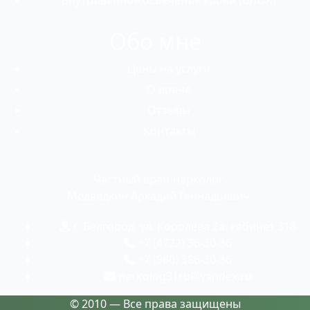
Внутривенное освечение крови (ВЛОК)
Обо мне
Цены на услуги
О враче
Отзывы
Контакты
Частный врач-нарколог
Медведкин Аркадий Геннадьевич
г. Белгород, ул. Королева 2а, кабинет 318
+7 (4722) 36-30-36
+7 (980) 386-30-36
narkolog31ru@yandex.ru
© 2010 —
Все права защищены